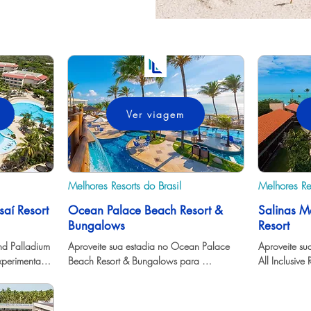
Ver viagem
Melhores Resorts do Brasil
Melhores Res
aí Resort
Ocean Palace Beach Resort &
Salinas Ma
Bungalows
Resort
d Palladium 
Aproveite sua estadia no Ocean Palace 
Aproveite su
perimentar 
Beach Resort & Bungalows para 
All Inclusive
ecer de 
experimentar tudo o que Natal tem a 
o que Maceió
oferecer.