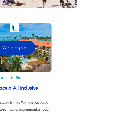
Ver viagem
orts do Brasil
ceió All Inclusive
a estadia no Salinas Maceió 
 Resort para experimentar tudo 
 tem a oferecer.