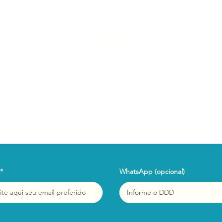
(48) 9 9655-2110
Escritórios Latús - SP
(14) 3815-5207
WhatsApp (opcional)