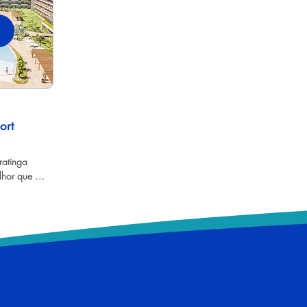
ort
atinga 
lhor que 