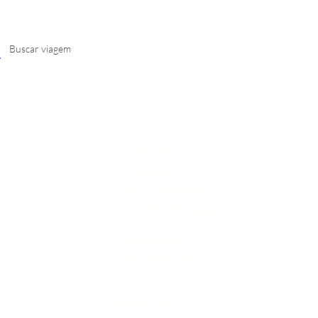
Fale conosco:
Orly Vieira
(41) 9 9717-5838 (PR)
+1 954 795-7971 (USA)
Valéria Soares - SP
(14) 9 9851-7189
Adriana Campos - SC