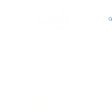
Home
About us
Services
Blog
Contact
Send testimonial
All trips