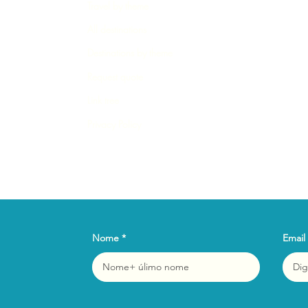
Travel by theme
All destinations
Destinations by theme
Request quote
Link tree
Privacy Policy
Nome
Email