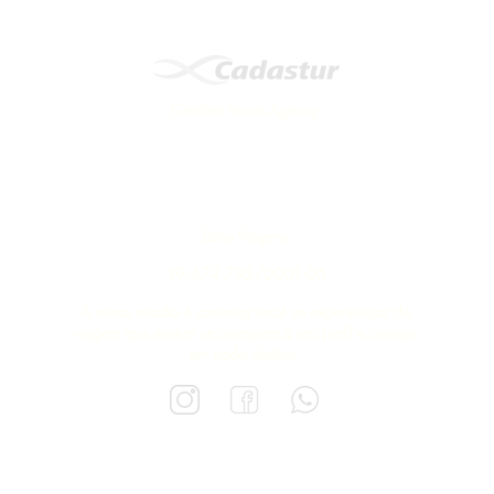
Certified Travel Agency.
Latús Viagens
39.474.795/0001-05
A nossa missão é conectar você as experiências de
viagem que melhor se adequem a seu perfil e desejos
em cada destino.