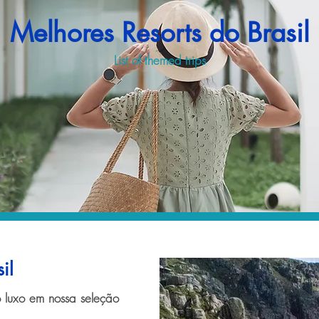
Melhores Resorts do Brasil
List of themed trips
il
 luxo em nossa seleção