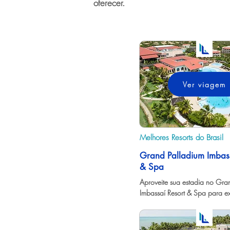
oferecer.
Ver viagem
Melhores Resorts do Brasil
Grand Palladium Imbass
& Spa
Aproveite sua estadia no Gran
Imbassaí Resort & Spa para ex
tudo o que a Bahia tem a ofer
melhor!