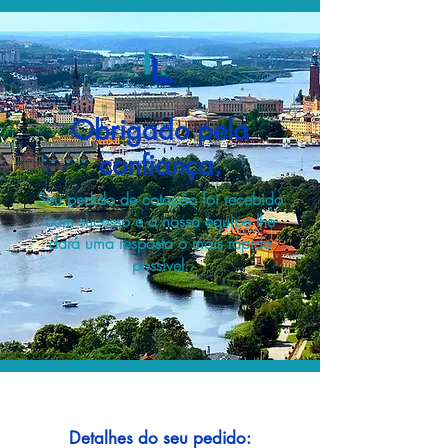
Obrigado pela
confiança.
Seu pedido de cotação foi recebido
com sucesso e a nossa equipe lhe
dará uma resposta o mais rápido
possível.
Detalhes do seu pedido: