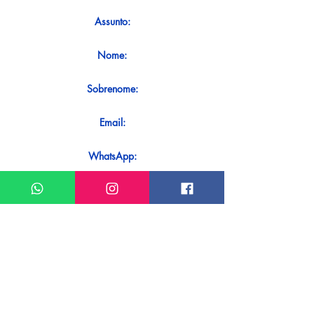
Assunto:
Nome:
Sobrenome:
Email:
WhatsApp:
Mensagem:
Quer receber uma resposta imediata
ao seu contato? Basta enviá-lo
diretamente em nosso WhatsApp.
Enviar no WhatsApp