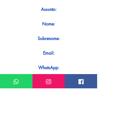
Assunto:
Nome:
Sobrenome:
Email:
WhatsApp:
Mensagem:
Quer receber uma resposta imediata
ao seu contato? Basta enviá-lo
diretamente em nosso WhatsApp.
Enviar no WhatsApp