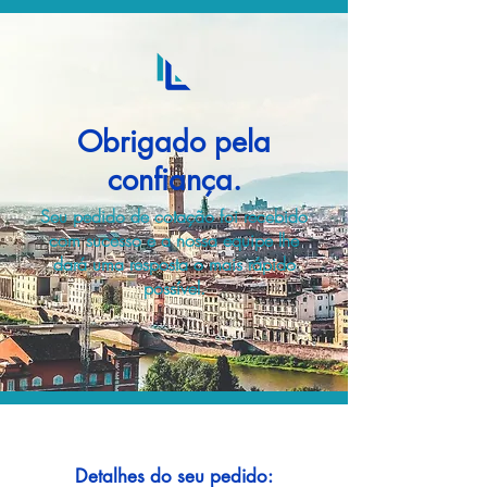
Obrigado pela
confiança.
Seu pedido de cotação foi recebido
com sucesso e a nossa equipe lhe
dará uma resposta o mais rápido
possível.
Detalhes do seu pedido: