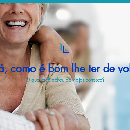
á, como é bom lhe ter de vol
O que você achou de viajar conosco?