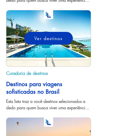
dedo para quem busca viver uma experiência 
sofisticada de viagem no exterior. Entraram 
nesta curadoria destinos que ofertam ao turista 
uma riquíssima experiência cultural, opções 
gastronômicas únicas, meios de hospedagem 
de luxo e atividades de arte, compras e 
Ver destinos
entretenimento exclusivos.
Curadoria de destinos
Destinos para viagens
sofisticadas no Brasil
Esta lista traz a você destinos selecionados a 
dedo para quem busca viver uma experiência 
sofisticada de viagem no Brasil. Entraram nesta 
curadoria destinos que ofertam ao turista uma 
riquíssima experiência cultural, opções 
gastronômicas únicas, meios de hospedagem 