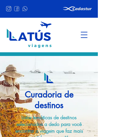
Curadoria de
destinos
Listas temáticas de destinos
selecionados a dedo para você
encontrar a viagem que faz mais