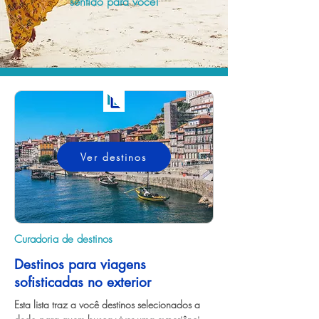
sentido para você!
Ver destinos
Curadoria de destinos
Destinos para viagens
sofisticadas no exterior
Esta lista traz a você destinos selecionados a 