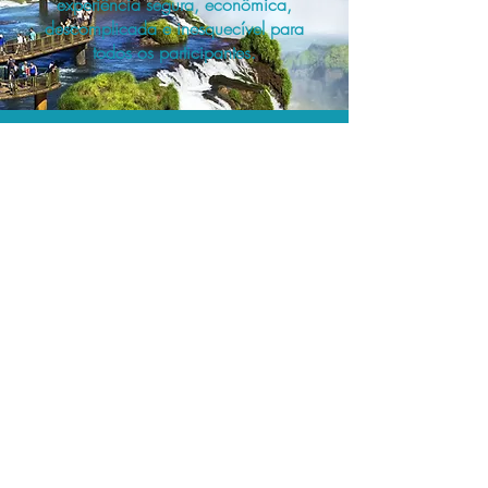
experiência segura, econômica,
descomplicada e inesquecível para
todos os participantes.
A menor tarifa.
Acordos comerciais e acesso a
sistemas de reserva exclusivos nos
permitem planejar as suas viagens em
grupo pelo melhor preço!
Assessoria profissional.