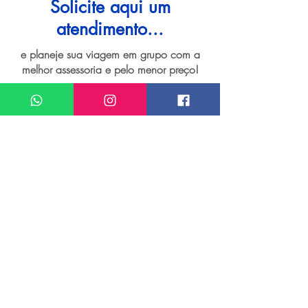
Solicite aqui um
atendimento...
e planeje sua viagem em grupo com a
melhor assessoria e pelo menor preço!
I want assistance regarding
Grupo de viagem para Foz do Iguaçu
Meu nome*
Sobrenome*
Meu melhor email*