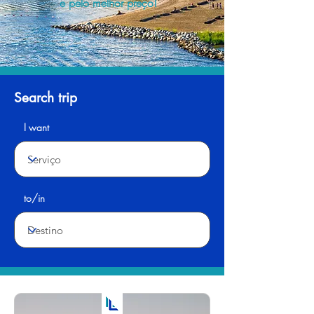
e pelo melhor preço!
Search trip
I want
to/in