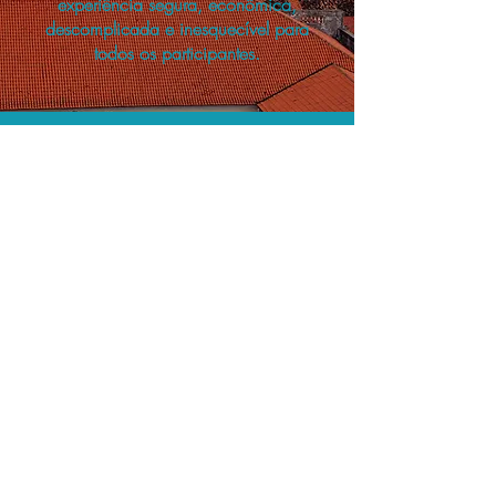
experiência segura, econômica,
descomplicada e inesquecível para
todos os participantes.
A menor tarifa.
Acordos comerciais e acesso a
sistemas de reserva exclusivos nos
permitem planejar as suas viagens em
grupo pelo melhor preço!
Assessoria profissional.