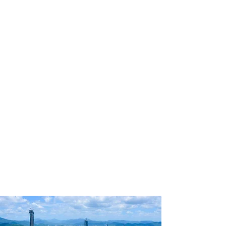
profissional para lhe ajudar a
encontrar a maneira mais confortável,
segura e econômica de hospedagem!
Comodidade e segurança.
Não perca horas da sua vida
pesquisando por hospedagem e evite
problemas que podem atrapalhar sua
estadia!