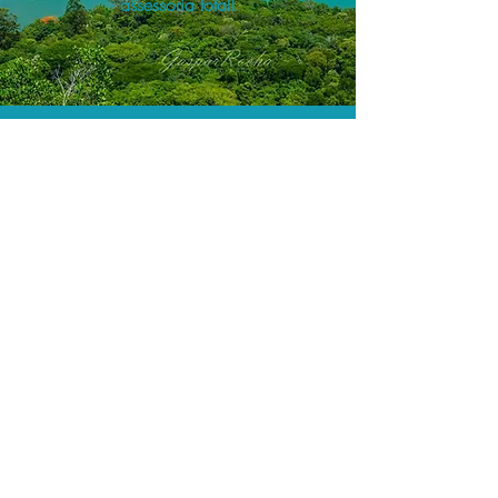
assessoria total!
As menores tarifas.
Acordos comerciais e acesso a
sistemas de reserva exclusivos nos
permitem encontrar a menor tarifa para
sua hospedagem!
Assessoria profissional.
Conte com um agente de viagens