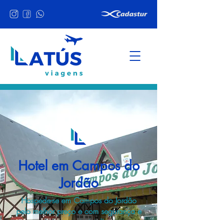
Hotel em Campos do
Jordão
Hospede-se em Campos do Jordão
pelo melhor preço e com segurança e