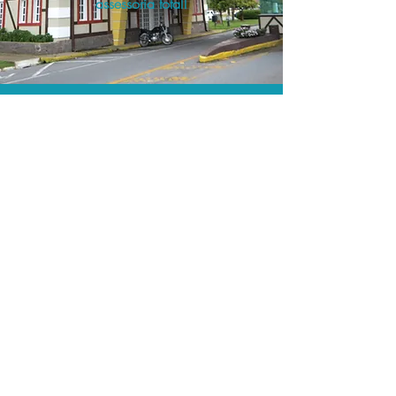
assessoria total!
As menores tarifas.
Acordos comerciais e acesso a
sistemas de reserva exclusivos nos
permitem encontrar a menor tarifa para
sua hospedagem!
Assessoria profissional.
Conte com um agente de viagens