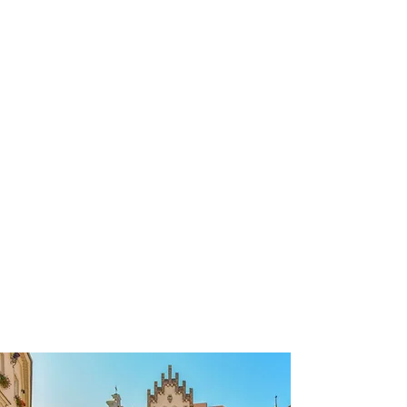
profissional para lhe ajudar a
encontrar a maneira mais confortável,
segura e econômica de hospedagem!
Comodidade e segurança.
Não perca horas da sua vida
pesquisando por hospedagem e evite
problemas que podem atrapalhar sua
estadia!