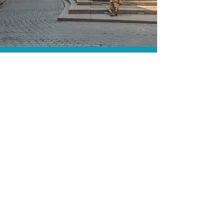
As menores tarifas.
Acordos comerciais e acesso a
sistemas de reserva exclusivos nos
permitem encontrar a menor tarifa para
sua hospedagem!
Assessoria profissional.
Conte com um agente de viagens