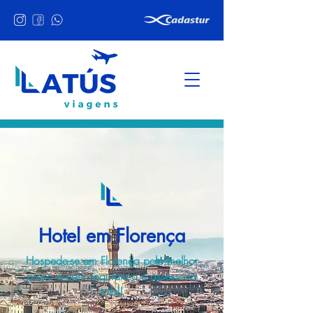
Hotel em Florença
Hospede-se em Florença pelo melhor
preço e com segurança e assessoria
total!