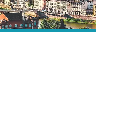
As menores tarifas.
Acordos comerciais e acesso a
sistemas de reserva exclusivos nos
permitem encontrar a menor tarifa para
sua hospedagem!
Assessoria profissional.
Conte com um agente de viagens