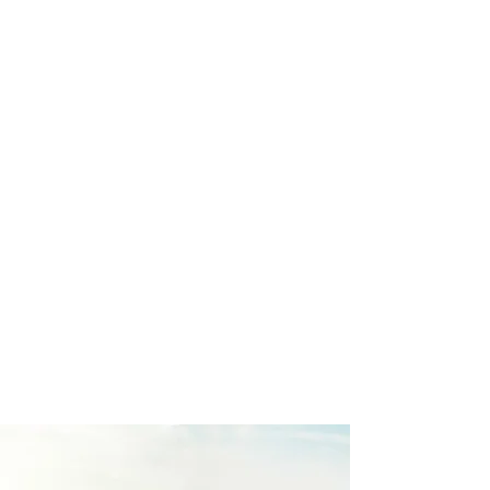
profissional para lhe ajudar a
encontrar a maneira mais confortável,
segura e econômica de hospedagem!
Comodidade e segurança.
Não perca horas da sua vida
pesquisando por hospedagem e evite
problemas que podem atrapalhar sua
estadia!