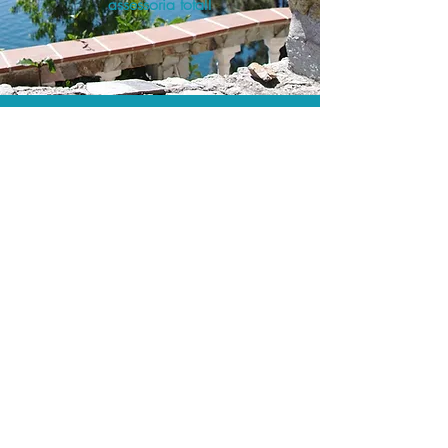
assessoria total!
As menores tarifas.
Acordos comerciais e acesso a
sistemas de reserva exclusivos nos
permitem encontrar a menor tarifa para
sua hospedagem!
Assessoria profissional.
Conte com um agente de viagens