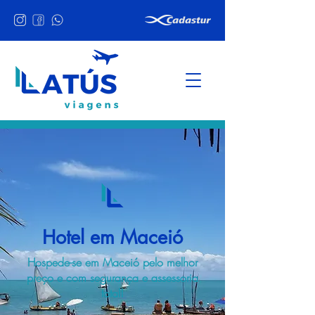
Hotel em Maceió
Hospede-se em Maceió pelo melhor
preço e com segurança e assessoria
total!