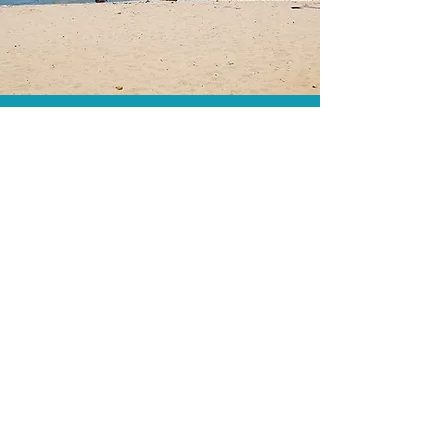
As menores tarifas.
Acordos comerciais e acesso a
sistemas de reserva exclusivos nos
permitem encontrar a menor tarifa para
sua hospedagem!
Assessoria profissional.
Conte com um agente de viagens