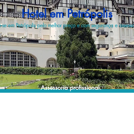
Hotel em Petrópolis
se em Petrópolis pelo melhor preço e com segurança e assessor
Assessoria profissional.
Conte com um agente de viagens
profissional para lhe ajudar a encontrar a
maneira mais confortável, segura e
econômica de hospedagem!