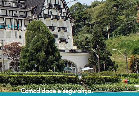
ia total!
Comodidade e segurança.
Não perca horas da sua vida pesquisando
por hospedagem e evite problemas que
podem atrapalhar sua estadia!