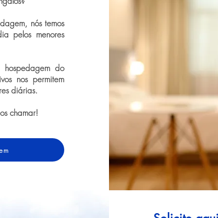
ngalôs?
dagem, nós temos
dia pelos menores
de hospedagem do
ivos nos permitem
res diárias.
nos chamar!
gem