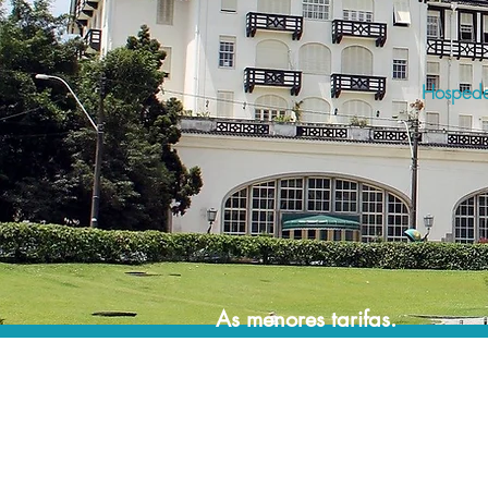
Hospede-
As menores tarifas.
Acordos comerciais e acesso a sistemas de
reserva exclusivos nos permitem encontrar a
menor tarifa para sua hospedagem!