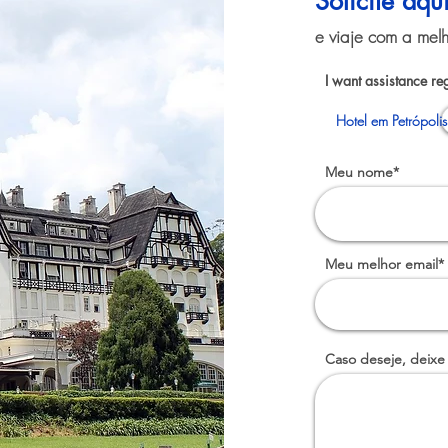
Solicite aq
e viaje com a melh
I want assistance re
Hotel em Petrópolis
Meu nome*
Meu melhor email*
Caso deseje, deixe