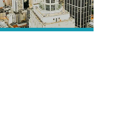
As menores tarifas.
Acordos comerciais e acesso a
sistemas de reserva exclusivos nos
permitem encontrar a menor tarifa para
sua hospedagem!
Assessoria profissional.
Conte com um agente de viagens