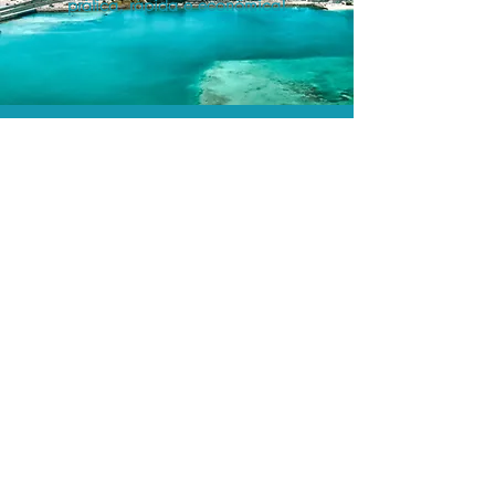
prática, rápida e econômica!
Os menores preços.
Acordos comerciais e acesso a
sistemas de reserva exclusivos nos
permitem encontrar os melhores preços
para sua locação de veículos!
Assessoria profissional.
Conte com um agente de viagens