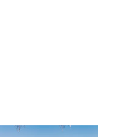
profissional para lhe ajudar a
encontrar a maneira mais prática,
confortável, segura e econômica para
sua locação veicular!
Comodidade e segurança.
Não perca horas da sua vida
pesquisando por locadoras e evite
problemas que podem atrapalhar a
sua locação veicular!