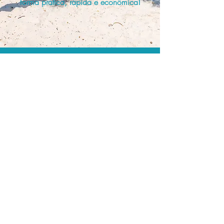
forma prática, rápida e econômica!
Os menores preços.
Acordos comerciais e acesso a
sistemas de reserva exclusivos nos
permitem encontrar os melhores preços
para sua locação de veículos!
Assessoria profissional.
Conte com um agente de viagens