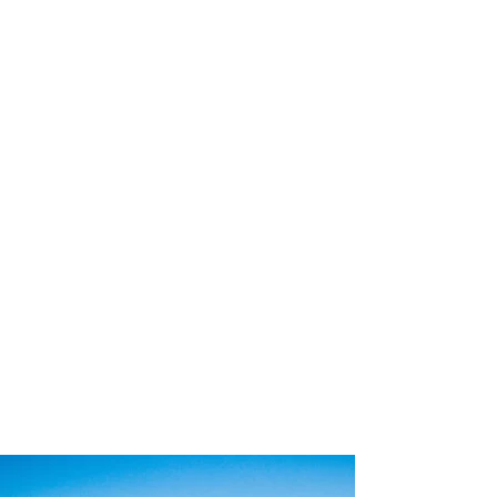
profissional para lhe ajudar a
encontrar a maneira mais prática,
confortável, segura e econômica para
sua locação veicular!
Comodidade e segurança.
Não perca horas da sua vida
pesquisando por locadoras e evite
problemas que podem atrapalhar a
sua locação veicular!