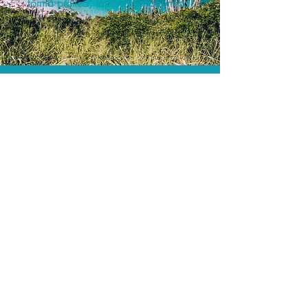
forma prática, rápida e econômica!
Os menores preços.
Acordos comerciais e acesso a
sistemas de reserva exclusivos nos
permitem encontrar os melhores preços
para sua locação de veículos!
Assessoria profissional.
Conte com um agente de viagens