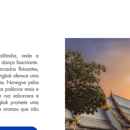
ailândia, onde a
dança fascinante.
cados flutuantes,
angkok oferece uma
tes. Navegue pelos
s palácios reais e
e rua saborosos e
ngkok promete uma
 e aromas que irão