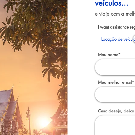
veículos...
e viaje com a melh
I want assistance re
Locação de veícul
Meu nome*
Meu melhor email*
Caso deseje, deixe