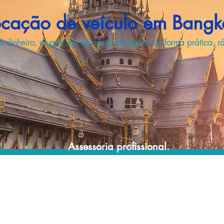
ocação de veículo em Bangk
 dinheiro, alugue seu veículo em Bangkok de forma prática, r
Assessoria profissional.
Conte com um agente de viagens
profissional para lhe ajudar a encontrar a
maneira mais prática, confortável, segura e
econômica para sua locação veicular!