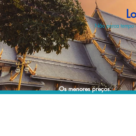
L
Não perca tempo e
Os menores preços.
Acordos comerciais e acesso a sistemas de
reserva exclusivos nos permitem encontrar os
melhores preços para sua locação de
veículos!