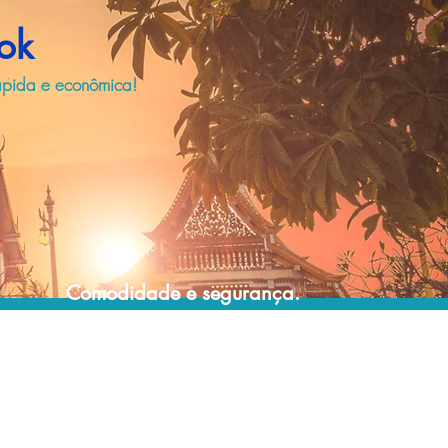
ok
ápida e econômica!
Comodidade e segurança.
Não perca horas da sua vida pesquisando
por locadoras e evite problemas que podem
atrapalhar a sua locação veicular!