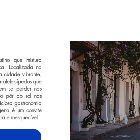
tino que mistura
ica. Localizada na
 cidade vibrante,
paralelepípedos que
odem se perder nas
r o pôr do sol nas
iciosa gastronomia
gena é um convite
a e inesquecível.
o