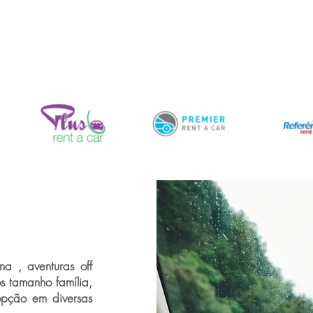
a , aventuras off
os tamanho família,
opção em diversas