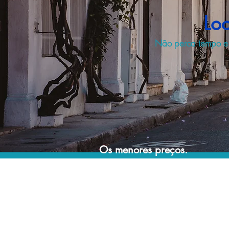
Lo
Não perca tempo e d
Os menores preços.
Acordos comerciais e acesso a sistemas de
reserva exclusivos nos permitem encontrar os
melhores preços para sua locação de
veículos!