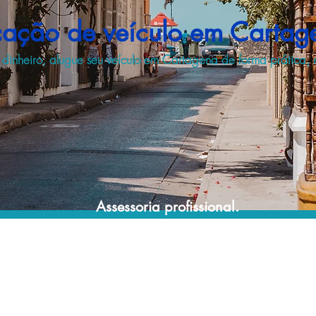
cação de veículo em Cartag
inheiro, alugue seu veículo em Cartagena de forma prática,
Assessoria profissional.
Conte com um agente de viagens
profissional para lhe ajudar a encontrar a
maneira mais prática, confortável, segura e
econômica para sua locação veicular!