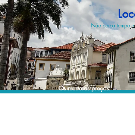
Loc
Não perca tempo e d
Os menores preços.
Acordos comerciais e acesso a sistemas de
reserva exclusivos nos permitem encontrar os
melhores preços para sua locação de
veículos!