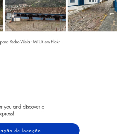
ara Pedro Vilela - MTUR em Flickr
or you and discover a
xpress!
otação de locação