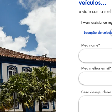
veículos...
e viaje com a melh
I want assistance re
Locação de veícul
Meu nome*
Meu melhor email*
Caso deseje, deixe