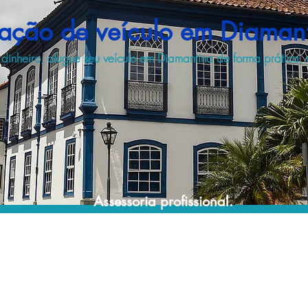
ação de veículo em Diaman
inheiro, alugue seu veículo em Diamantina de forma prática,
Assessoria profissional.
Conte com um agente de viagens
profissional para lhe ajudar a encontrar a
maneira mais prática, confortável, segura e
econômica para sua locação veicular!