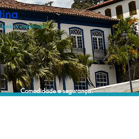
tina
 rápida e econômica!
Comodidade e segurança.
Não perca horas da sua vida pesquisando
por locadoras e evite problemas que podem
atrapalhar a sua locação veicular!