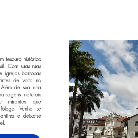
 tesouro histórico
il. Com suas ruas
e igrejas barrocas
tantes de volta no
 Além de sua rica
aisagens naturais
 e mirantes que
 fôlego. Venha se
antina e deixe-se
el.