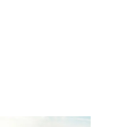
profissional para lhe ajudar a
encontrar a maneira mais prática,
confortável, segura e econômica para
sua locação veicular!
Comodidade e segurança.
Não perca horas da sua vida
pesquisando por locadoras e evite
problemas que podem atrapalhar a
sua locação veicular!