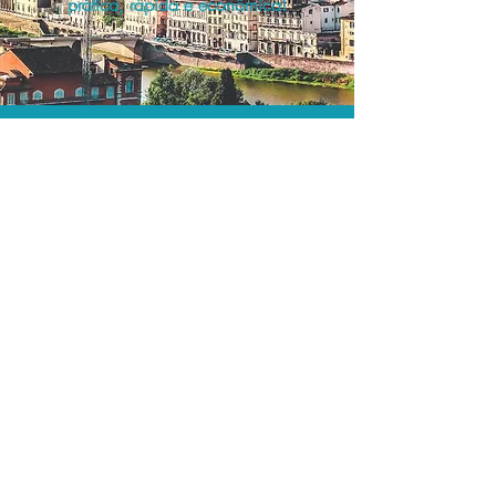
prática, rápida e econômica!
Os menores preços.
Acordos comerciais e acesso a
sistemas de reserva exclusivos nos
permitem encontrar os melhores preços
para sua locação de veículos!
Assessoria profissional.
Conte com um agente de viagens