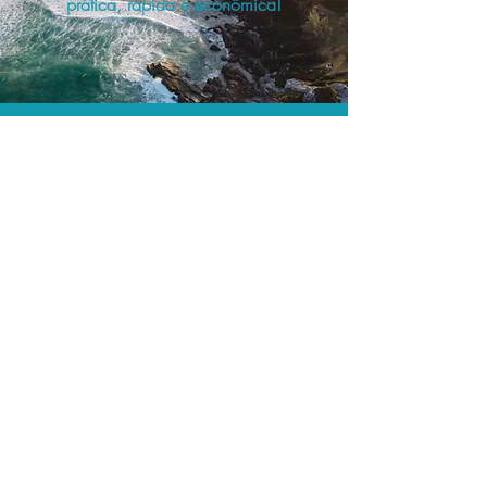
prática, rápida e econômica!
Os menores preços.
Acordos comerciais e acesso a
sistemas de reserva exclusivos nos
permitem encontrar os melhores preços
para sua locação de veículos!
Assessoria profissional.
Conte com um agente de viagens