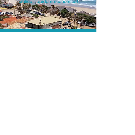
prática, rápida e econômica!
Os menores preços.
Acordos comerciais e acesso a
sistemas de reserva exclusivos nos
permitem encontrar os melhores preços
para sua locação de veículos!
Assessoria profissional.
Conte com um agente de viagens