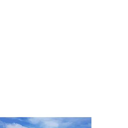
profissional para lhe ajudar a
encontrar a maneira mais prática,
confortável, segura e econômica para
sua locação veicular!
Comodidade e segurança.
Não perca horas da sua vida
pesquisando por locadoras e evite
problemas que podem atrapalhar a
sua locação veicular!