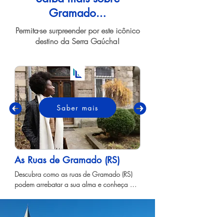
Gramado...
Permita-se surpreender por este icônico
destino da Serra Gaúcha!
a20f385f-4db7-4bcf-a4e4-
a02458ecdd5e
Saber mais
As Ruas de Gramado (RS)
Descubra como as ruas de Gramado (RS) 
podem arrebatar a sua alma e conheça 
algumas das mais belas  delas!