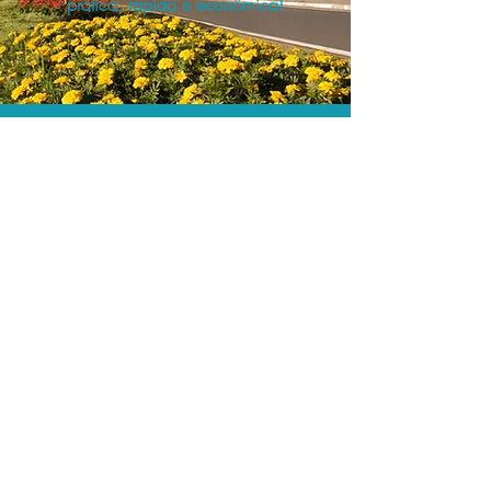
prática, rápida e econômica!
Os menores preços.
Acordos comerciais e acesso a
sistemas de reserva exclusivos nos
permitem encontrar os melhores preços
para sua locação de veículos!
Assessoria profissional.
Conte com um agente de viagens