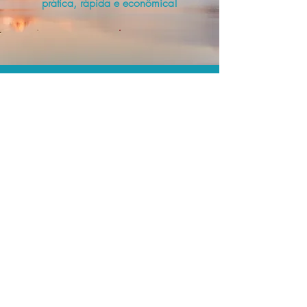
prática, rápida e econômica!
Os menores preços.
Acordos comerciais e acesso a
sistemas de reserva exclusivos nos
permitem encontrar os melhores preços
para sua locação de veículos!
Assessoria profissional.
Conte com um agente de viagens