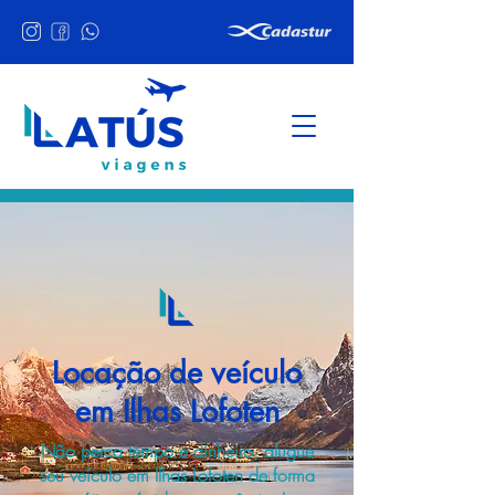
Locação de veículo
em Ilhas Lofoten
Não perca tempo e dinheiro, alugue
seu veículo em Ilhas Lofoten de forma