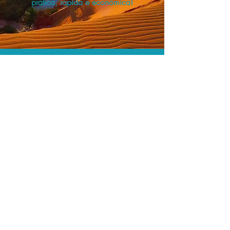
prática, rápida e econômica!
Os menores preços.
Acordos comerciais e acesso a
sistemas de reserva exclusivos nos
permitem encontrar os melhores preços
para sua locação de veículos!
Assessoria profissional.
Conte com um agente de viagens