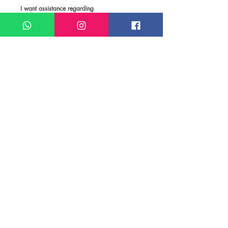
I want assistance regarding
Locação de veículo em Jerusalém
Meu nome*
Sobrenome*
Meu melhor email*
Meu WhatsApp (com DDD)*
Caso deseje, deixe aqui outras
informações