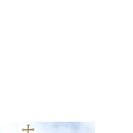
profissional para lhe ajudar a
encontrar a maneira mais prática,
confortável, segura e econômica para
sua locação veicular!
Comodidade e segurança.
Não perca horas da sua vida
pesquisando por locadoras e evite
problemas que podem atrapalhar a
sua locação veicular!