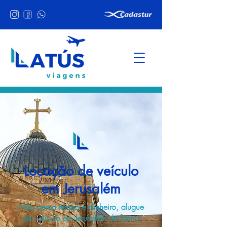
Locação de veículo
em Jerusalém
Não perca tempo e dinheiro, alugue
seu veículo em Jerusalém de forma