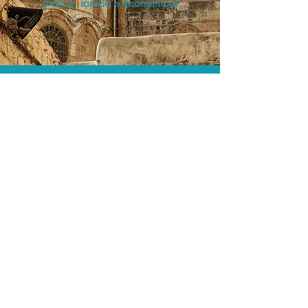
prática, rápida e econômica!
Os menores preços.
Acordos comerciais e acesso a
sistemas de reserva exclusivos nos
permitem encontrar os melhores preços
para sua locação de veículos!
Assessoria profissional.
Conte com um agente de viagens