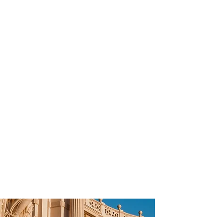
profissional para lhe ajudar a
encontrar a maneira mais prática,
confortável, segura e econômica para
sua locação veicular!
Comodidade e segurança.
Não perca horas da sua vida
pesquisando por locadoras e evite
problemas que podem atrapalhar a
sua locação veicular!