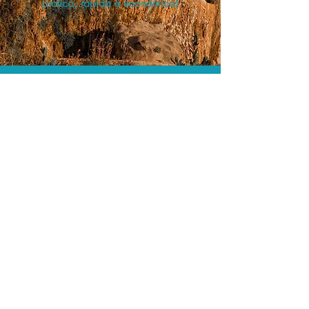
prática, rápida e econômica!
Os menores preços.
Acordos comerciais e acesso a
sistemas de reserva exclusivos nos
permitem encontrar os melhores preços
para sua locação de veículos!
Assessoria profissional.
Conte com um agente de viagens