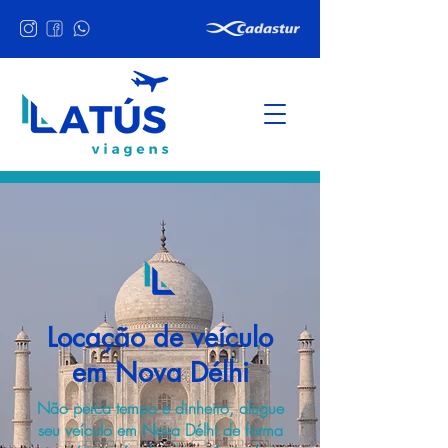
Locação de veículo
em Nova Délhi
Não perca tempo e dinheiro, alugue
seu veículo em Nova Délhi de forma