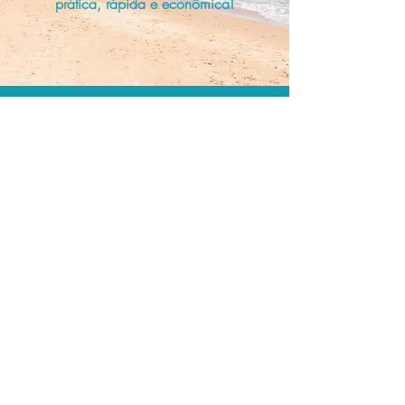
prática, rápida e econômica!
Os menores preços.
Acordos comerciais e acesso a
sistemas de reserva exclusivos nos
permitem encontrar os melhores preços
para sua locação de veículos!
Assessoria profissional.
Conte com um agente de viagens