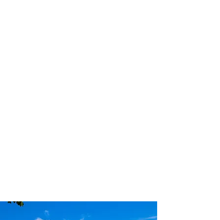
profissional para lhe ajudar a
encontrar a maneira mais prática,
confortável, segura e econômica para
sua locação veicular!
Comodidade e segurança.
Não perca horas da sua vida
pesquisando por locadoras e evite
problemas que podem atrapalhar a
sua locação veicular!