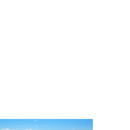
profissional para lhe ajudar a
encontrar a maneira mais prática,
confortável, segura e econômica para
sua locação veicular!
Comodidade e segurança.
Não perca horas da sua vida
pesquisando por locadoras e evite
problemas que podem atrapalhar a
sua locação veicular!