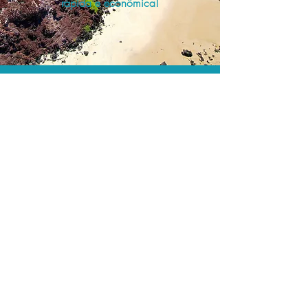
rápida e econômica!
Os menores preços.
Acordos comerciais e acesso a
sistemas de reserva exclusivos nos
permitem encontrar os melhores preços
para sua locação de veículos!
Assessoria profissional.
Conte com um agente de viagens