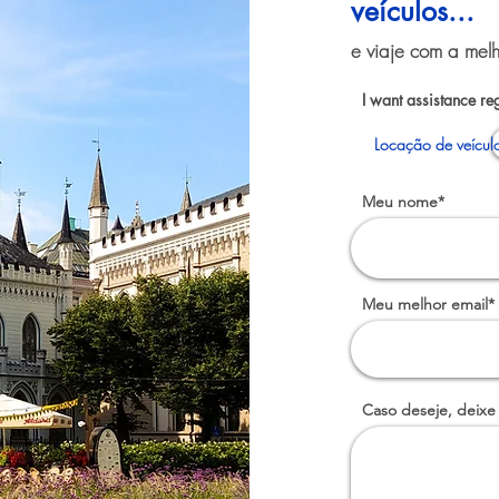
veículos...
e viaje com a melh
I want assistance re
Locação de veícul
Meu nome*
Meu melhor email*
Caso deseje, deixe