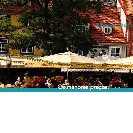
Não perca tempo 
Os menores preços.
Acordos comerciais e acesso a sistemas de
reserva exclusivos nos permitem encontrar os
melhores preços para sua locação de
veículos!