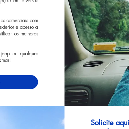
opção em diversas
dos comerciais com
exterior e acesso a
tificar os melhores
 jeep ou qualquer
amar!
o
Solicite aq