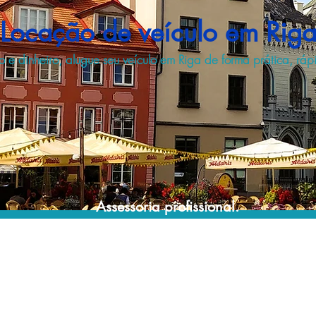
Locação de veículo em Rig
e dinheiro, alugue seu veículo em Riga de forma prática, rá
Assessoria profissional.
Conte com um agente de viagens
profissional para lhe ajudar a encontrar a
maneira mais prática, confortável, segura e
econômica para sua locação veicular!