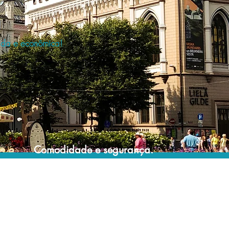
a
pida e econômica!
Comodidade e segurança.
Não perca horas da sua vida pesquisando
por locadoras e evite problemas que podem
atrapalhar a sua locação veicular!