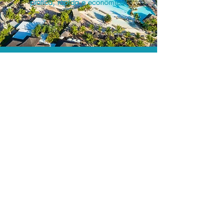
prática, rápida e econômica!
Os menores preços.
Acordos comerciais e acesso a
sistemas de reserva exclusivos nos
permitem encontrar os melhores preços
para sua locação de veículos!
Assessoria profissional.
Conte com um agente de viagens