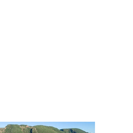
profissional para lhe ajudar a
encontrar a maneira mais prática,
confortável, segura e econômica para
sua locação veicular!
Comodidade e segurança.
Não perca horas da sua vida
pesquisando por locadoras e evite
problemas que podem atrapalhar a
sua locação veicular!