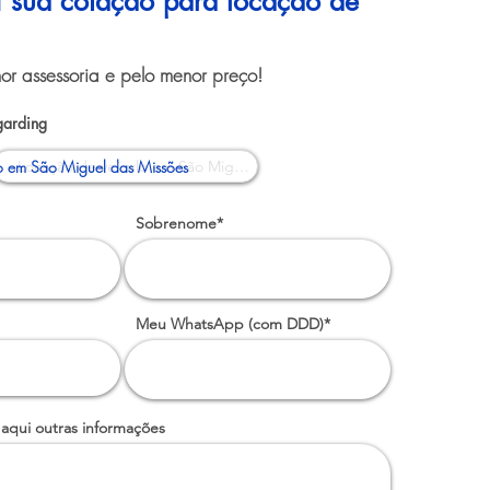
ui sua cotação para locação de
or assessoria e pelo menor preço!
garding
o em São Miguel das Missões
Sobrenome*
Meu WhatsApp (com DDD)*
 aqui outras informações