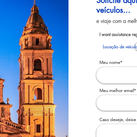
Solicite aq
veículos...
e viaje com a melh
I want assistance re
Locação de veícul
Meu nome*
Meu melhor email*
Caso deseje, deixe