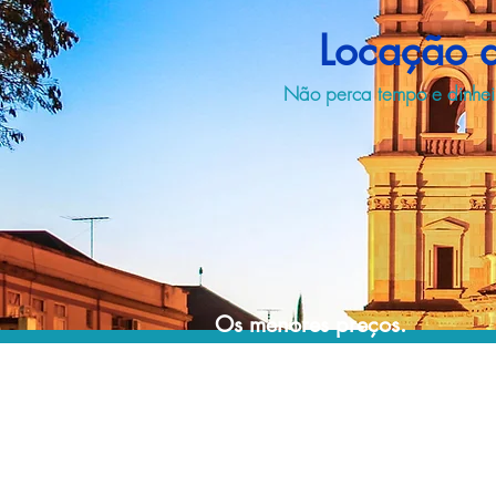
Locação d
Não perca tempo e dinheir
Os menores preços.
Acordos comerciais e acesso a sistemas de
reserva exclusivos nos permitem encontrar os
melhores preços para sua locação de
veículos!