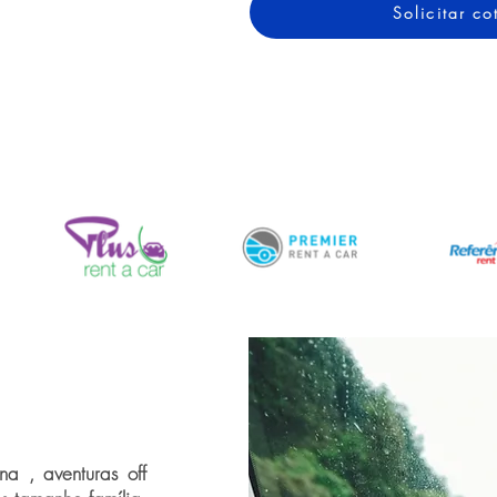
Solicitar c
a , aventuras off