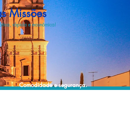
as Missões
ática, rápida e econômica!
Comodidade e segurança.
Não perca horas da sua vida pesquisando
por locadoras e evite problemas que podem
atrapalhar a sua locação veicular!