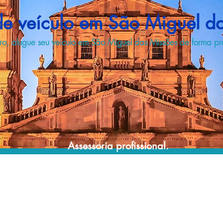
e veículo em São Miguel d
o, alugue seu veículo em São Miguel das Missões de forma pr
Assessoria profissional.
Conte com um agente de viagens
profissional para lhe ajudar a encontrar a
maneira mais prática, confortável, segura e
econômica para sua locação veicular!