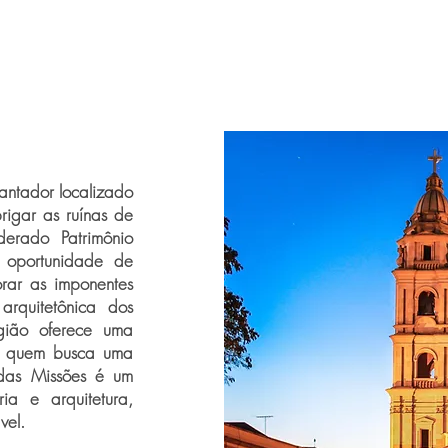
cantador localizado
rigar as ruínas de
derado Patrimônio
 oportunidade de
orar as imponentes
rquitetônica dos
egião oferece uma
ra quem busca uma
 das Missões é um
ia e arquitetura,
vel.