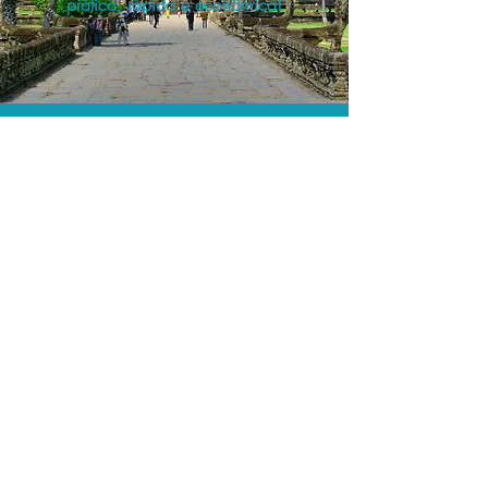
prática, rápida e econômica!
Os menores preços.
Acordos comerciais e acesso a
sistemas de reserva exclusivos nos
permitem encontrar os melhores preços
para sua locação de veículos!
Assessoria profissional.
Conte com um agente de viagens