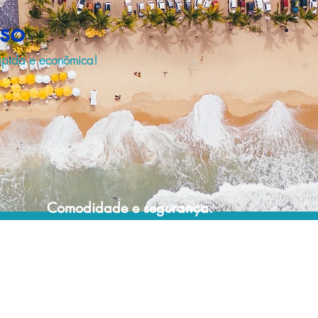
oso
rápida e econômica!
Comodidade e segurança.
Não perca horas da sua vida pesquisando
por locadoras e evite problemas que podem
atrapalhar a sua locação veicular!