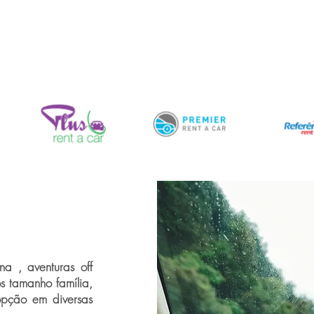
a , aventuras off
os tamanho família,
opção em diversas