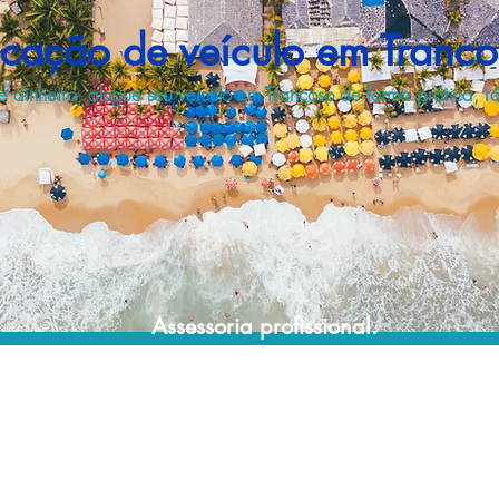
cação de veículo em Tranc
dinheiro, alugue seu veículo em Trancoso de forma prática, 
Assessoria profissional.
Conte com um agente de viagens
profissional para lhe ajudar a encontrar a
maneira mais prática, confortável, segura e
econômica para sua locação veicular!