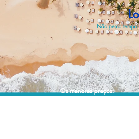
Lo
Não perca tempo e 
Os menores preços.
Acordos comerciais e acesso a sistemas de
reserva exclusivos nos permitem encontrar os
melhores preços para sua locação de
veículos!