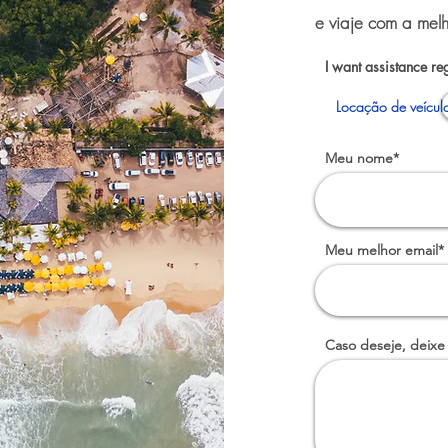
e viaje com a melh
I want assistance re
Locação de veícul
Meu nome*
Meu melhor email*
Caso deseje, deixe