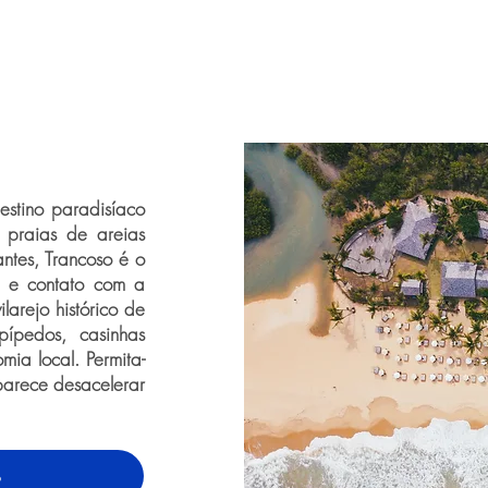
stino paradisíaco
m praias de areias
antes, Trancoso é o
e e contato com a
larejo histórico de
pípedos, casinhas
mia local. Permita-
parece desacelerar
o