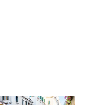
profissional para lhe ajudar a
encontrar a maneira mais prática,
confortável, segura e econômica para
sua locação veicular!
Comodidade e segurança.
Não perca horas da sua vida
pesquisando por locadoras e evite
problemas que podem atrapalhar a
sua locação veicular!