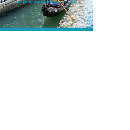
prática, rápida e econômica!
Os menores preços.
Acordos comerciais e acesso a
sistemas de reserva exclusivos nos
permitem encontrar os melhores preços
para sua locação de veículos!
Assessoria profissional.
Conte com um agente de viagens