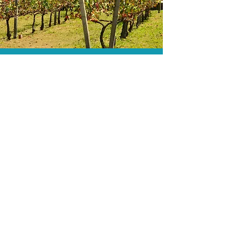
O menor preço.
Acordos comerciais e acesso a
sistemas de reserva exclusivos nos
permitem encontrar o melhor preço
para sua viagem!
Assessoria profissional.
Conte com um agente de viagens