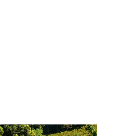
profissional para lhe ajudar a
encontrar a maneira mais rápida,
confortável, segura e econômica de
adquirir seu pacote de viagem!
Comodidade e segurança.
Não perca horas da sua vida
pesquisando por pacotes de viagem e
evite problemas que podem atrapalhar
a sua experiência de viajar!