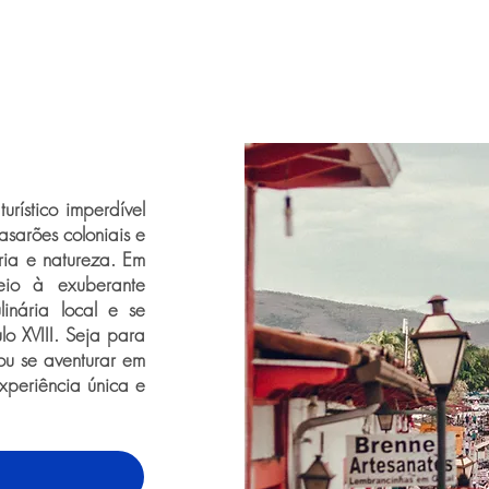
urístico imperdível
sarões coloniais e
ria e natureza. Em
meio à exuberante
inária local e se
o XVIII. Seja para
ou se aventurar em
experiência única e