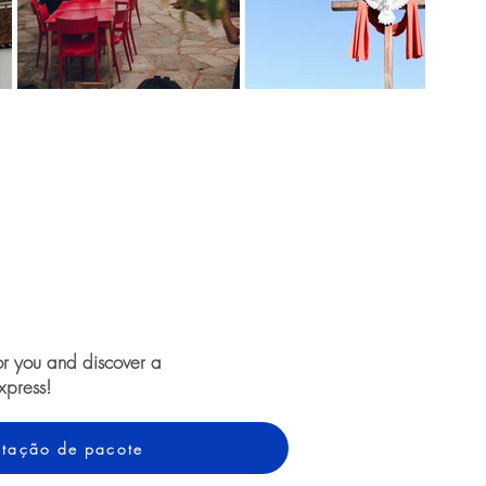
or you and discover a
xpress!
cotação de pacote