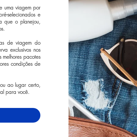
de uma viagem por
pré-selecionados e
a que o planejou,
os.
ras de viagem do
rva exclusivos nos
os melhores pacotes
ores condições de
u ao lugar certo,
eal para você.