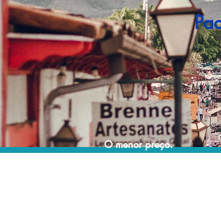
Pac
O menor preço.
Acordos comerciais e acesso a sistemas de
reserva exclusivos nos permitem encontrar o
melhor preço para sua viagem!