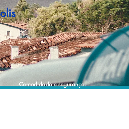
olis
Comodidade e segurança.
Não perca horas da sua vida pesquisando
por pacotes de viagem e evite problemas
que podem atrapalhar a sua experiência de
viajar!