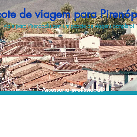
ote de viagem para Pirenóp
Viaje para Pirenópolis com um pacote de viagens completo!
Assessoria profissional.
Conte com um agente de viagens
profissional para lhe ajudar a encontrar a
maneira mais rápida, confortável, segura e
econômica de adquirir seu pacote de
viagem!