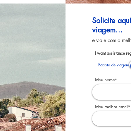
Solicite aq
viagem...
e viaje com a melh
I want assistance re
Pacote de viagem p
Meu nome*
Meu melhor email*