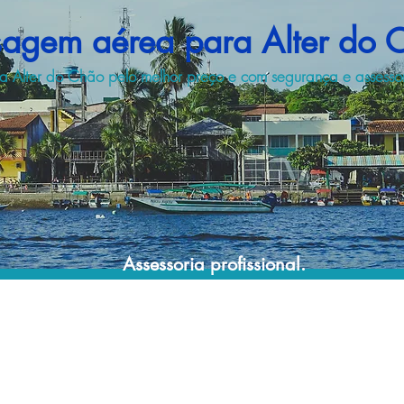
sagem aérea para Alter do 
a Alter do Chão pelo melhor preço e com segurança e assessori
Assessoria profissional.
Conte com um agente de viagens
profissional para lhe ajudar a encontrar a
maneira mais rápida, confortável, segura e
econômica de chegar ao seu destino!