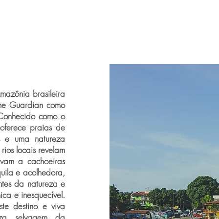
azônia brasileira
 The Guardian como
 Conhecido como o
oferece praias de
s e uma natureza
rios locais revelam
levam a cachoeiras
uila e acolhedora,
ntes da natureza e
ca e inesquecível.
te destino e viva
eza selvagem da