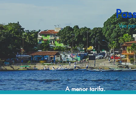
Pas
Voe par
A menor tarifa.
Acordos comerciais e acesso a sistemas de
reserva exclusivos nos permitem encontrar a
menor tarifa para sua passagem aérea!