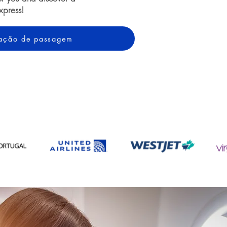
xpress!
otação de passagem