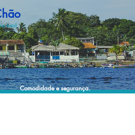
Chão
a total!
Comodidade e segurança.
Não perca horas da sua vida pesquisando
por passagens aéreas e evite problemas
que podem atrapalhar o seu embarque!