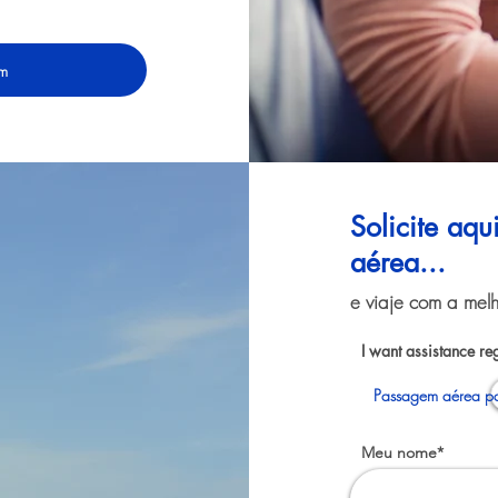
em
Solicite aq
aérea...
e viaje com a melh
I want assistance re
Passagem aérea pa
Meu nome*