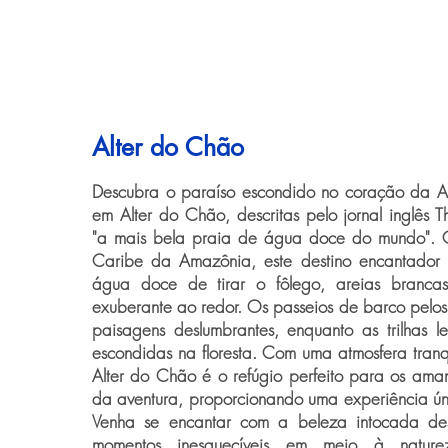
Alter do Chão
Descubra o paraíso escondido no coração da Am
em Alter do Chão, descritas pelo jornal inglês
"a mais bela praia de água doce do mundo".
Caribe da Amazônia, este destino encantador 
água doce de tirar o fôlego, areias branca
exuberante ao redor. Os passeios de barco pelos 
paisagens deslumbrantes, enquanto as trilhas 
escondidas na floresta. Com uma atmosfera tranq
Alter do Chão é o refúgio perfeito para os ama
da aventura, proporcionando uma experiência úni
Venha se encantar com a beleza intocada des
momentos inesquecíveis em meio à natur