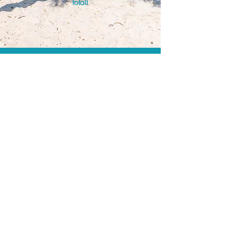
total!
A menor tarifa.
Acordos comerciais e acesso a
sistemas de reserva exclusivos nos
permitem encontrar a menor tarifa para
sua passagem aérea!
Assessoria profissional.
Conte com um agente de viagens