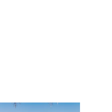
profissional para lhe ajudar a
encontrar a maneira mais rápida,
confortável, segura e econômica de
chegar ao seu destino!
Comodidade e segurança.
Não perca horas da sua vida
pesquisando por passagens aéreas e
evite problemas que podem atrapalhar
o seu embarque!