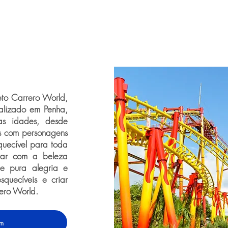
eto Carrero World,
alizado em Penha,
as idades, desde
is com personagens
quecível para toda
ntar com a beleza
de pura alegria e
squecíveis e criar
ero World.
em