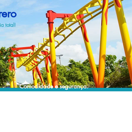
rero
a total!
Comodidade e segurança.
Não perca horas da sua vida pesquisando
por passagens aéreas e evite problemas
que podem atrapalhar o seu embarque!