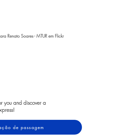
ara Renato Soares - MTUR em Flickr
or you and discover a
xpress!
otação de passagem