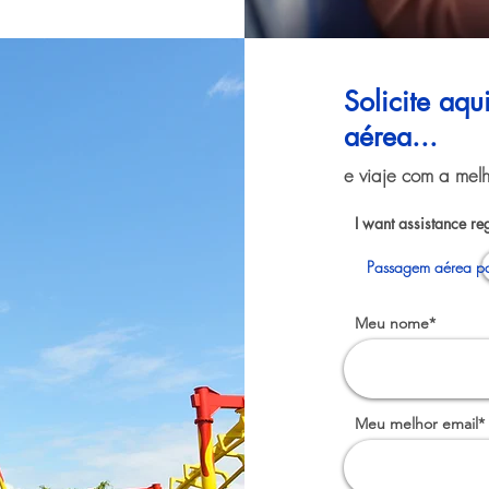
Solicite aq
aérea...
e viaje com a melh
I want assistance re
Passagem aérea pa
Meu nome*
Meu melhor email*