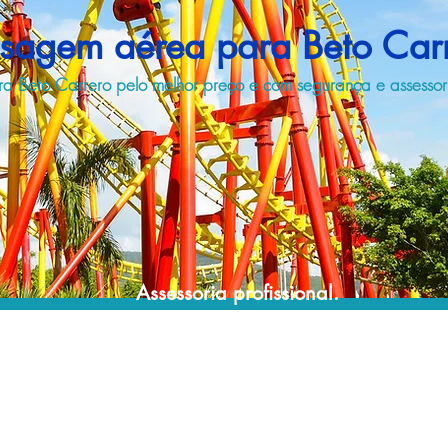
sagem aérea para Beto Car
a Beto Carrero pelo melhor preço e com segurança e assessori
Assessoria profissional.
Conte com um agente de viagens
profissional para lhe ajudar a encontrar a
maneira mais rápida, confortável, segura e
econômica de chegar ao seu destino!