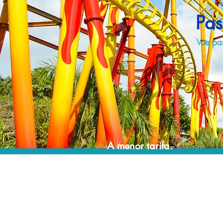
Pas
Voe par
A menor tarifa.
Acordos comerciais e acesso a sistemas de
reserva exclusivos nos permitem encontrar a
menor tarifa para sua passagem aérea!