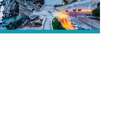
A menor tarifa.
Acordos comerciais e acesso a
sistemas de reserva exclusivos nos
permitem encontrar a menor tarifa para
sua passagem aérea!
Assessoria profissional.
Conte com um agente de viagens