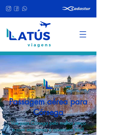
Passagem aérea para
Córsega
Voe para Córsega pelo melhor preço
e com segurança e assessoria total!