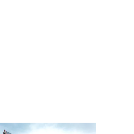
profissional para lhe ajudar a
encontrar a maneira mais rápida,
confortável, segura e econômica de
chegar ao seu destino!
Comodidade e segurança.
Não perca horas da sua vida
pesquisando por passagens aéreas e
evite problemas que podem atrapalhar
o seu embarque!