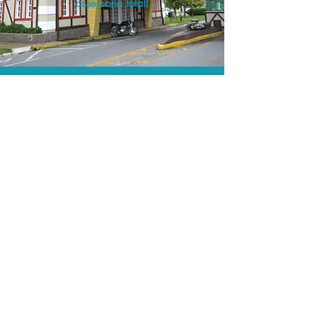
assessoria total!
A menor tarifa.
Acordos comerciais e acesso a
sistemas de reserva exclusivos nos
permitem encontrar a menor tarifa para
sua passagem aérea!
Assessoria profissional.
Conte com um agente de viagens