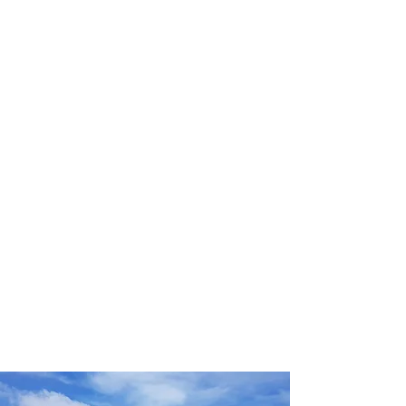
profissional para lhe ajudar a
encontrar a maneira mais rápida,
confortável, segura e econômica de
chegar ao seu destino!
Comodidade e segurança.
Não perca horas da sua vida
pesquisando por passagens aéreas e
evite problemas que podem atrapalhar
o seu embarque!