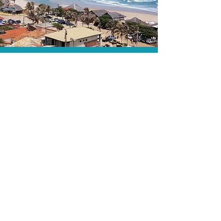
A menor tarifa.
Acordos comerciais e acesso a
sistemas de reserva exclusivos nos
permitem encontrar a menor tarifa para
sua passagem aérea!
Assessoria profissional.
Conte com um agente de viagens