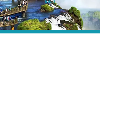
total!
A menor tarifa.
Acordos comerciais e acesso a
sistemas de reserva exclusivos nos
permitem encontrar a menor tarifa para
sua passagem aérea!
Assessoria profissional.
Conte com um agente de viagens