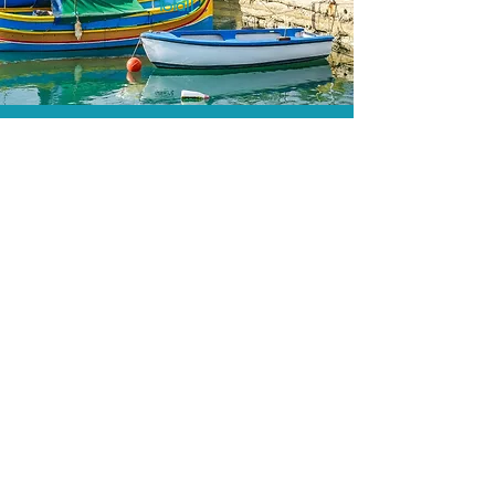
total!
A menor tarifa.
Acordos comerciais e acesso a
sistemas de reserva exclusivos nos
permitem encontrar a menor tarifa para
sua passagem aérea!
Assessoria profissional.
Conte com um agente de viagens