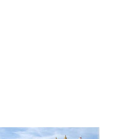
profissional para lhe ajudar a
encontrar a maneira mais rápida,
confortável, segura e econômica de
chegar ao seu destino!
Comodidade e segurança.
Não perca horas da sua vida
pesquisando por passagens aéreas e
evite problemas que podem atrapalhar
o seu embarque!