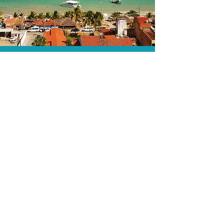
A menor tarifa.
Acordos comerciais e acesso a
sistemas de reserva exclusivos nos
permitem encontrar a menor tarifa para
sua passagem aérea!
Assessoria profissional.
Conte com um agente de viagens