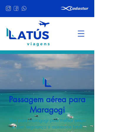
Passagem aérea para
Maragogi
Voe para Maragogi pelo melhor preço
e com segurança e assessoria total!